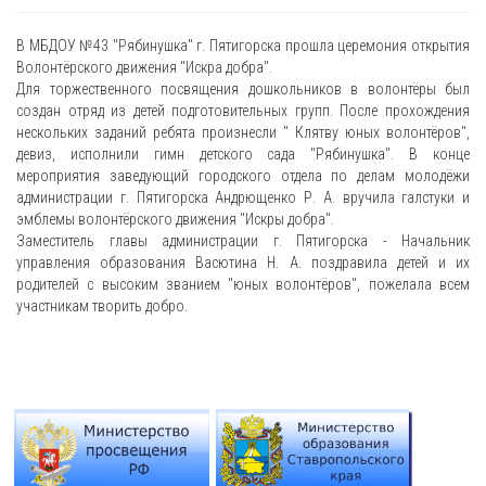
В МБДОУ №43 "Рябинушка" г. Пятигорска прошла церемония открытия
Волонтëрского движения "Искра добра".
Для торжественного посвящения дошкольников в волонтёры был
создан отряд из детей подготовительных групп. После прохождения
нескольких заданий ребята произнесли " Клятву юных волонтёров",
девиз, исполнили гимн детского сада "Рябинушка". В конце
мероприятия заведующий городского отдела по делам молодëжи
администрации г. Пятигорска Андрющенко Р. А. вручила галстуки и
эмблемы волонтёрского движения "Искры добра".
Заместитель главы администрации г. Пятигорска - Начальник
управления образования Васютина Н. А. поздравила детей и их
родителей с высоким званием "юных волонтëров", пожелала всем
участникам творить добро.