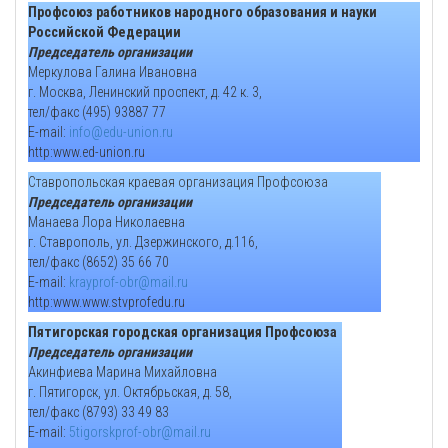
Профсоюз работников народного образования и науки
Российской Федерации
Председатель организации
Меркулова Галина Ивановна
г. Москва, Ленинский проспект, д. 42 к. 3,
тел/факс (495) 93887 77
E-mail:
info@edu-union.ru
http:www.ed-union.ru
Ставропольская краевая организация Профсоюза
Председатель организации
Манаева Лора Николаевна
г. Ставрополь, ул. Дзержинского, д.116,
тел/факс (8652) 35 66 70
E-mail:
krayprof-obr@mail.ru
http:www.www.stvprofedu.ru
Пятигорская городская организация Профсоюза
Председатель организации
Акинфиева Марина Михайловна
г. Пятигорск, ул. Октябрьская, д. 58,
тел/факс (8793) 33 49 83
E-mail:
5tigorskprof-obr@mail.ru